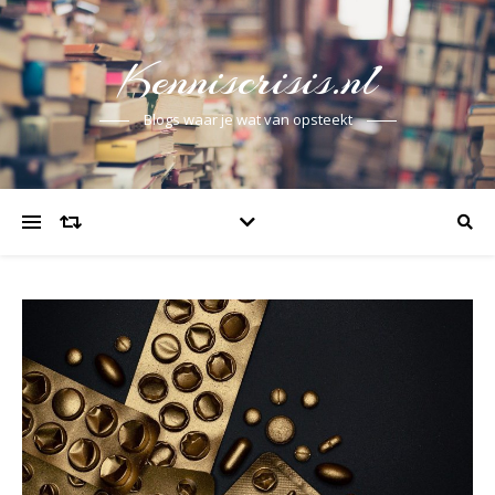
Kenniscrisis.nl
Blogs waar je wat van opsteekt