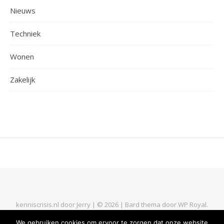
Nieuws
Techniek
Wonen
Zakelijk
kenniscrisis.nl door Jerry | © 2026 |
Bard thema door
WP Royal
.
We gebruiken cookies om ervoor te zorgen dat onze website