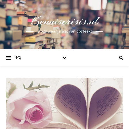
Kenniscrisis.nl
Blogs waar je wat van opsteekt