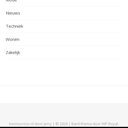
Nieuws
Techniek
Wonen
Zakelijk
kenniscrisis.nl door Jerry | © 2026 |
Bard thema door
WP Royal
.