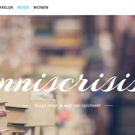
AKELIJK
MODE
WONEN
niscrisi
Blogs waar je wat van opsteekt