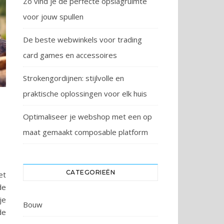
Zo vind je de perfecte opslagruimte
voor jouw spullen
De beste webwinkels voor trading
card games en accessoires
Strokengordijnen: stijlvolle en
praktische oplossingen voor elk huis
Optimaliseer je webshop met een op
maat gemaakt composable platform
CATEGORIEËN
et
de
je
Bouw
de