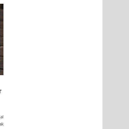
T
al
ak