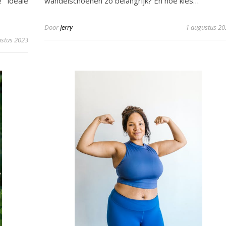
 ideale
wandelschoenen zo belangrijk? En hoe kies…
Door
Jerry
1 augustus 20
ustus 2023