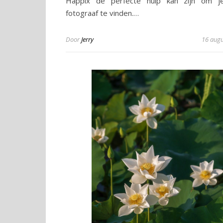
Happix de perfecte hulp kan zijn om je
fotograaf te vinden.…
Door
Jerry
16 aug