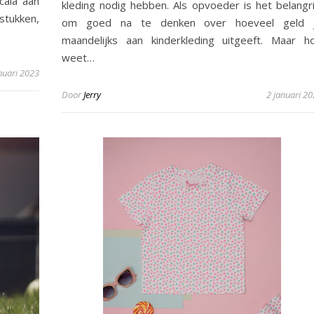
cala aan
kleding nodig hebben. Als opvoeder is het belangri
gstukken,
om goed na te denken over hoeveel geld 
maandelijks aan kinderkleding uitgeeft. Maar h
weet…
nuari 2023
Door
Jerry
2 januari 2