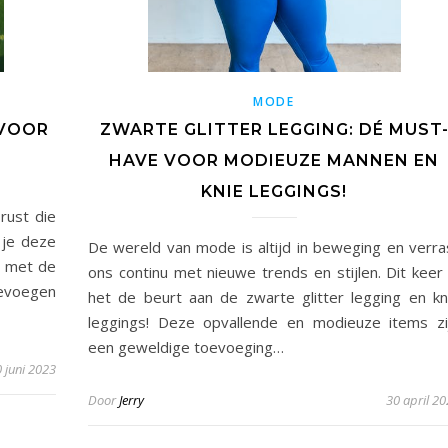
MODE
ZWARTE GLITTER LEGGING: DÉ MUST
 VOOR
HAVE VOOR MODIEUZE MANNEN EN
KNIE LEGGINGS!
rust die
 je deze
De wereld van mode is altijd in beweging en verra
d met de
ons continu met nieuwe trends en stijlen. Dit keer 
oevoegen
het de beurt aan de zwarte glitter legging en kn
leggings! Deze opvallende en modieuze items zi
een geweldige toevoeging…
 juni 2023
Door
Jerry
30 april 2