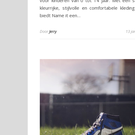
voor kinderen van 0 tot 14 jaar. Met een s
kleurrijke, stijlvolle en comfortabele kledin
biedt Name it een…
Door
Jerry
13 ja