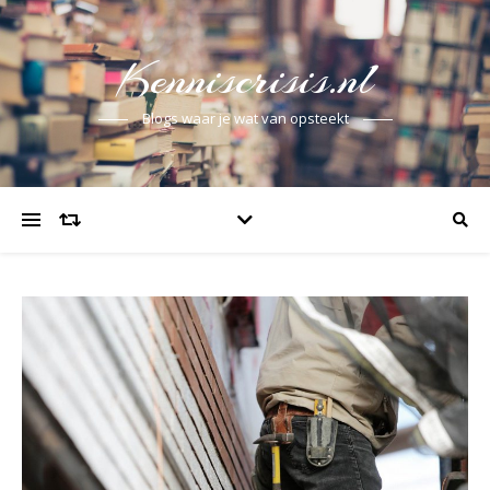
Kenniscrisis.nl
Blogs waar je wat van opsteekt