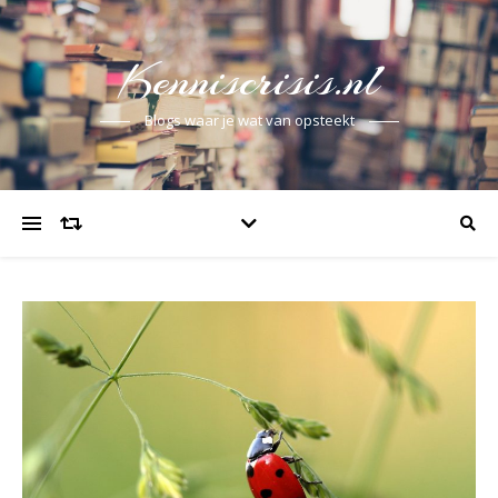
Kenniscrisis.nl
Blogs waar je wat van opsteekt