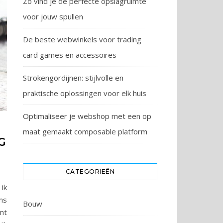
Zo vind je de perfecte opslagruimte
voor jouw spullen
De beste webwinkels voor trading
card games en accessoires
Strokengordijnen: stijlvolle en
praktische oplossingen voor elk huis
Optimaliseer je webshop met een op
maat gemaakt composable platform
G
CATEGORIEËN
ik
ms
Bouw
mt