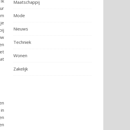
Ik
Maatschappij
ur
aam
Mode
je
Nieuws
ij
ouw
Techniek
en
et
Wonen
at
Zakelijk
en
in
en
en