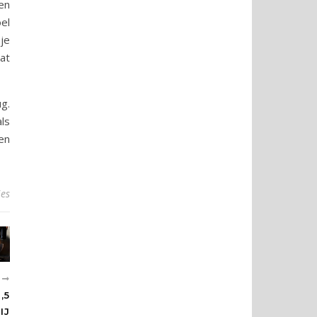
en
el
je
at
g.
ls
en
ies
R
,5
IJ