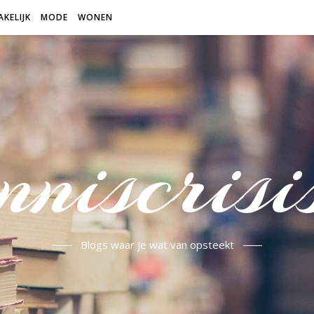
AKELIJK
MODE
WONEN
niscrisi
Blogs waar je wat van opsteekt