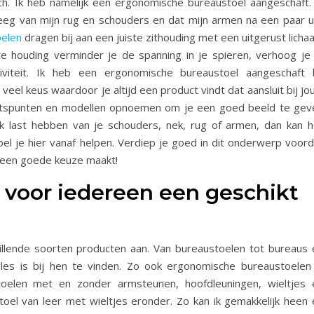
ch. Ik heb namelijk een ergonomische bureaustoel aangeschaft. 
 kreeg van mijn rug en schouders en dat mijn armen na een paar u
elen
dragen bij aan een juiste zithouding met een uitgerust lich
e houding verminder je de spanning in je spieren, verhoog je 
viteit. Ik heb een ergonomische bureaustoel aangeschaft b
veel keus waardoor je altijd een product vindt dat aansluit bij j
achtspunten en modellen opnoemen om je een goed beeld te gev
k last hebben van je schouders, nek, rug of armen, dan kan h
l je hier vanaf helpen. Verdiep je goed in dit onderwerp voord
e een goede keuze maakt!
 voor iedereen een geschikt
illende soorten producten aan. Van bureaustoelen tot bureaus 
lles is bij hen te vinden. Zo ook ergonomische bureaustoelen 
 stoelen met en zonder armsteunen, hoofdleuningen, wieltjes 
toel van leer met wieltjes eronder. Zo kan ik gemakkelijk heen 