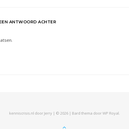
 EEN ANTWOORD ACHTER
aatsen.
kenniscrisis.nl door Jerry | © 2026 |
Bard thema door
WP Royal
.