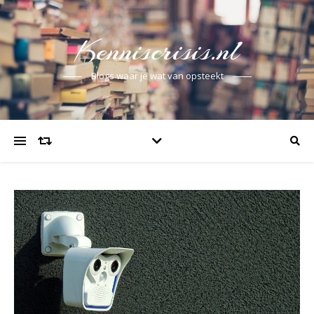
Kenniscrisis.nl
Blogs waar je wat van opsteekt