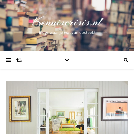
Kenniscrisis.nl
Blogs waar je wat van opsteekt