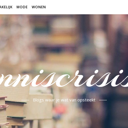
AKELIJK
MODE
WONEN
niscrisi
Blogs waar je wat van opsteekt