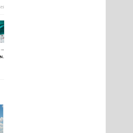
ies
R
N.