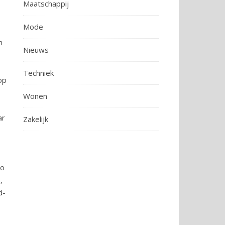
Maatschappij
Mode
n
Nieuws
Techniek
op
Wonen
ar
Zakelijk
go
,
d-