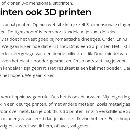
of kronen 3-dimensionaal uitprinten.
rinten ook 3D printen
nsionaal printen. Op hun website kun je zelf 3-dimensionale dinge
n. De ‘light-poem’ is een soort kandelaar. Je kunt de tekst
. Dat doet het vast goed bij romantische dineetjes. Order. En nu
e gaan kijken hoe dat eruit ziet. Dit is een 3d-printer. Het lijkt 
eder neergelegd van een tiende milimeter dik. Door middel van
ekken het plastic poeder gesmolten. En zo ontstaat laagje voor
n kandelaar zijn geprint. Het resultaat is een bak met poeder. Da
we het hopen. We gaan kijken.
s, wordt opnieuw gebruikt. Dus het is ook duurzaam. Mijn eigen lo
ok in een kleurtje printen, of met andere metalen. Zoals metaalglas
or over hebt, kun je ook thuis 3d printen. Er zijn verschillende 3
minder geavanceerd dan je hier ziet. Ik vind het leuk. En, ik hoop
jarig en ik weet wat ik hem, of haar, zal geven.