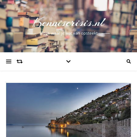
Kenniscrisis.nl
Blogs waar je wat van opsteekt