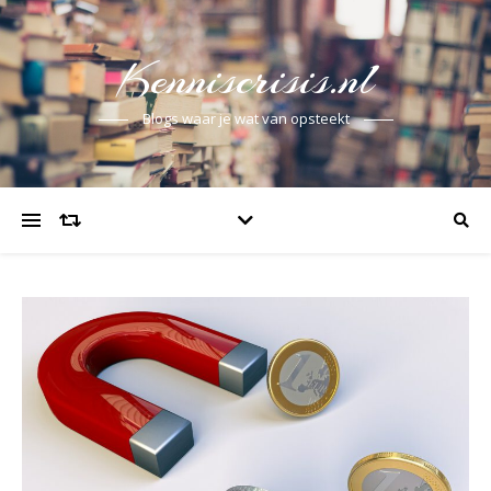
Kenniscrisis.nl
Blogs waar je wat van opsteekt