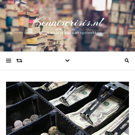
Kenniscrisis.nl
Blogs waar je wat van opsteekt